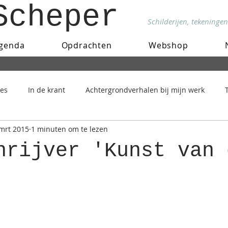
Scheper
Schilderijen, tekeningen
genda
Opdrachten
Webshop
ies
In de krant
Achtergrondverhalen bij mijn werk
mrt 2015
1 minuten om te lezen
hrijver 'Kunst van 