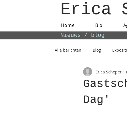
Erica 
Home
Bio
A
Nieuws / blog
Alle berichten
Blog
Exposit
Erica Scheper
1 
Gastsc
Dag'