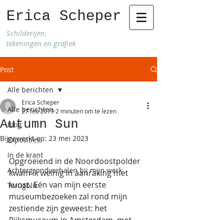
Erica Scheper
Schilderijen,
tekeningen en grafiek
Post
Alle berichten
Erica Scheper
Alle berichten
27 feb 2019
2 minuten om te lezen
Autumn Sun
Blog
Bijgewerkt op:
23 mei 2023
Exposities
In de krant
Opgroeiend in de Noordoostpolder 
Achtergrondverhalen bij mijn werk
kwam ik weinig in aanraking met 
kunst. Eén van mijn eerste 
Terugblik
museumbezoeken zal rond mijn 
zestiende zijn geweest: het 