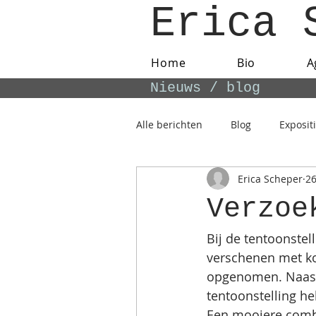
Erica 
Home
Bio
A
Nieuws / blog
Alle berichten
Blog
Exposit
Erica Scheper
26
Verzoe
Bij de tentoonstel
verschenen met kor
opgenomen. Naast h
tentoonstelling he
Een mooiere combi