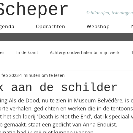
Scheper
Schilderijen, tekeningen
genda
Opdrachten
Webshop
ies
In de krant
Achtergrondverhalen bij mijn werk
 feb 2023
1 minuten om te lezen
k aan de schilder
ling Als de Dood, nu te zien in Museum Belvédère, is e
te verhalen, gedichten en werken die in de tentoonste
et schilderij 'Death is Not the End', dat ik speciaal 
b gemaakt, staat een gedicht van Anna Enquist. 
natie had ik mij niet kunnen wensen.