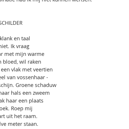
SCHILDER
klank en taal
niet. Ik vraag
aar met mijn warme
 bloed, wil raken
t een vlak met veertien
eel van vossenhaar -
rschijn. Groene schaduw
n haar hals een zweem
ak haar een plaats
doek. Roep mij
rt uit het raam.
alve meter staan.