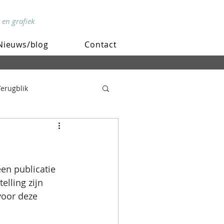
 en grafiek
Nieuws/blog
Contact
Terugblik
en publicatie 
lling zijn 
voor deze 