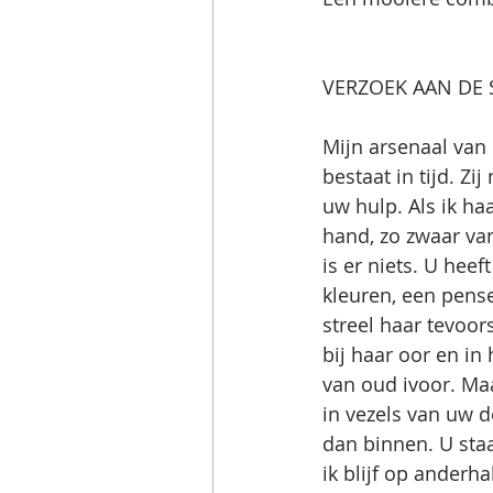
VERZOEK AAN DE 
Mijn arsenaal van 
bestaat in tijd. Zij 
uw hulp. Als ik h
hand, zo zwaar van
is er niets. U heef
kleuren, een pens
streel haar tevoo
bij haar oor en i
van oud ivoor. Ma
in vezels van uw 
dan binnen. U staa
ik blijf op anderh