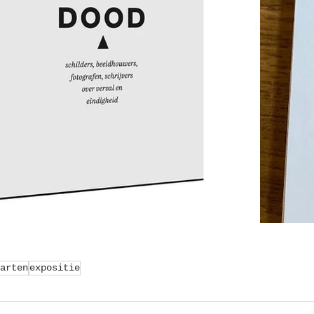
arten
expositie